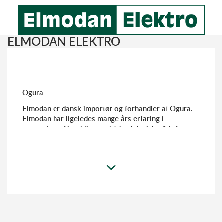
ELMODAN ELEKTRO
Ogura
Elmodan er dansk importør og forhandler af Ogura.
Elmodan har ligeledes mange års erfaring i
reparation af jernklippere både elektriske & luft-
hydrauliske. Vi leverer ligeledes skær til både Bendof,
Diamond, H.K. Porter, Ogura & EdilGrappa, også til
favorable priser.