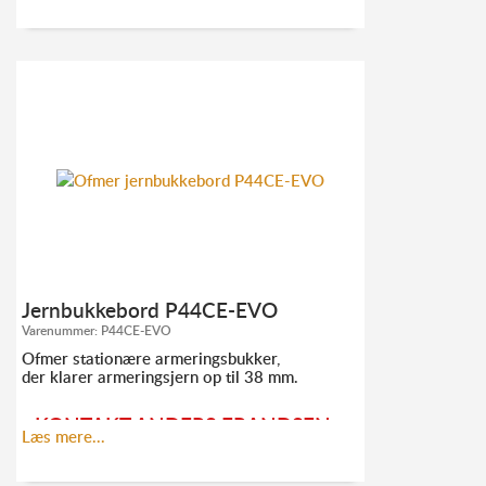
FOR MERE INFORMATION:
TLF. 52
10 21 10
AF@ELMODAN.DK
Se Ofmer hovedkatalog
her
Jernbukkebord P44CE-EVO
Varenummer:
P44CE-EVO
Ofmer stationære armeringsbukker,
der klarer armeringsjern op til 38 mm.
KONTAKT ANDERS FRANDSEN
Læs mere...
FOR MERE INFORMATION: