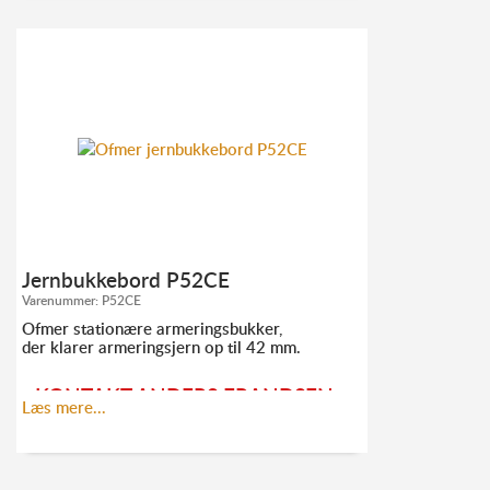
TLF. 52
10 21 10
AF@ELMODAN.DK
Se Ofmer hovedkatalog
her
Jernbukkebord P52CE
Se P44CE-EVO splittegning
her
Varenummer:
P52CE
Ofmer stationære armeringsbukker,
der klarer armeringsjern op til 42 mm.
KONTAKT ANDERS FRANDSEN
Læs mere...
FOR MERE INFORMATION: