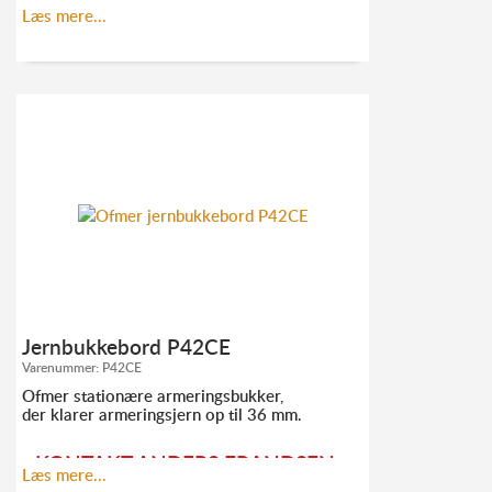
KONTAKT ANDERS FRANDSEN
Læs mere...
FOR MERE INFORMATION:
TLF. 52
10 21 10
AF@ELMODAN.DK
Se Ofmer hovedkatalog
her
Jernbukkebord P42CE
Se P38CE-EVO splittegning
her
Varenummer:
P42CE
Ofmer stationære armeringsbukker,
der klarer armeringsjern op til 36 mm.
KONTAKT ANDERS FRANDSEN
Læs mere...