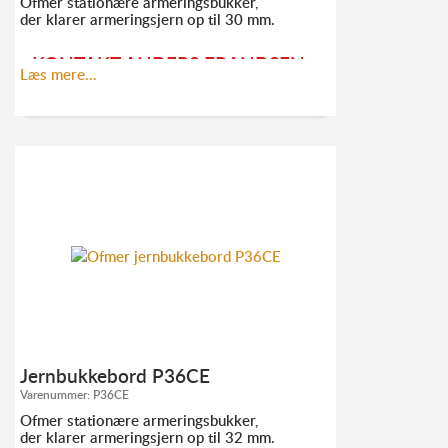
Ofmer stationære armeringsbukker,
der klarer armeringsjern op til 30 mm.
KONTAKT ANDERS FRANDSEN
Læs mere...
FOR MERE INFORMATION:
TLF. 52
10 21 10
AF@ELMODAN.DK
Se Ofmer hovedkatalog
her
Jernbukkebord P36CE
Se P34CE-EVO splittegning
her
Varenummer:
P36CE
Ofmer stationære armeringsbukker,
der klarer armeringsjern op til 32 mm.