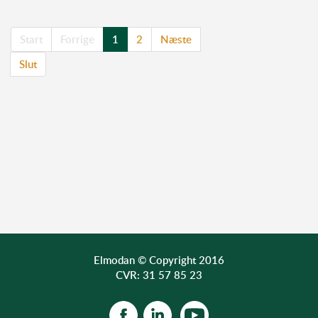
Start
Forrige
1
2
Næste
Slut
TLF. 52
10 21 10
AF@ELMODAN.DK
Se Ofmer hovedkatalog
her
Elmodan © Copyright 2016
CVR: 31 57 85 23