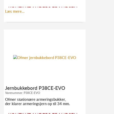
KONTAKT ANDERS FRANDSEN
Læs mere...
FOR MERE INFORMATION:
TLF. 52
10 21 10
AF@ELMODAN.DK
Se Ofmer hovedkatalog
her
Jernbukkebord P38CE-EVO
Varenummer:
P38CE-EVO
Ofmer stationære armeringsbukker,
der klarer armeringsjern op til 34 mm.