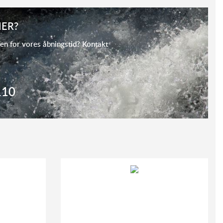
ER?
en for vores åbningstid? Kontakt
110