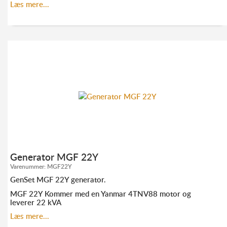
Ekstra støjreduceret generator, hvor der ikke gås på
Læs mere...
kompromis med holdbarhed og ydelse.
KONTAKT OS FOR MERE INFORMATION:
TLF. 70 23 20 07
INFO@ELMODAN.DK
Se GenSet hovedkatalog
her
Generator MGF 22Y
Varenummer:
MGF22Y
GenSet MGF 22Y generator.
MGF 22Y Kommer med en Yanmar 4TNV88 motor og
leverer 22 kVA
Effektiv generator fra Genset hvor der ikke gås på
Læs mere...
kompromis med holdbarhed og ydelse.