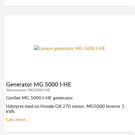
KONTAKT ANDERS FRANDSEN FOR MERE
INFORMATION:
TLF. 52 10 21 10
AF@ELMODAN.DK
Se GenSet hovedkatalog
her
Generator MG 5000 I-HE
Varenummer:
MG5000 I-HE
GenSet MG 5000 I-HE generator.
Udstyret med en Honda GX 270 motor. MG5000 leverer 5
kVA.
Industrigenerator designet med fokus på økonomi og
Læs mere...
holdbarhed.