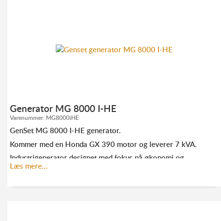
TLF. 70 23 20 07
INFO@ELMODAN.DK
Se GenSet hovedkatalog
her
Generator MG 8000 I-HE
Varenummer:
MG8000iHE
GenSet MG 8000 I-HE generator.
Kommer med en Honda GX 390 motor og leverer 7 kVA.
Industrigenerator designet med fokus på økonomi og
holdbarhed.
Læs mere...
KONTAKT OS FOR MERE INFORMATION: