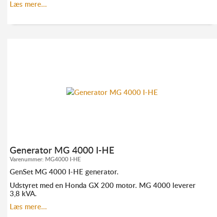
GenSets Industrigeneratorer er designet med fokus på
Læs mere...
økonomi og holdbarhed.
KONTAKT OS FOR MERE INFORMATION:
TLF. 70 23 20 07
INFO@ELMODAN.DK
Se GenSet hovedkatalog
her
Generator MG 4000 I-HE
Varenummer:
MG4000 I-HE
GenSet MG 4000 I-HE generator.
Udstyret med en Honda GX 200 motor. MG 4000 leverer
3,8 kVA.
Industrigenerator designet med fokus på økonomi og
Læs mere...
holdbarhed.