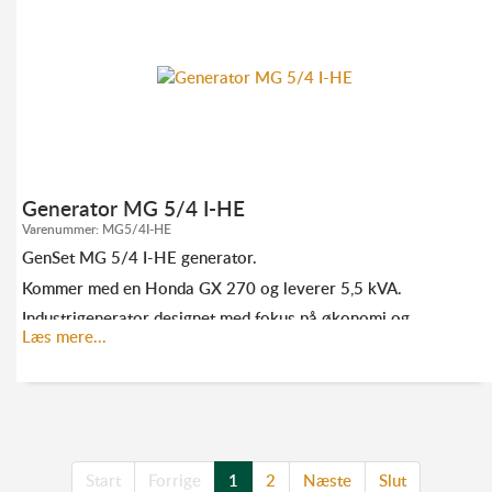
TLF. 70 23 20 07
INFO@ELMODAN.DK
Se GenSet hovedkatalog
her
Generator MG 5/4 I-HE
Varenummer:
MG5/4I-HE
GenSet MG 5/4 I-HE generator.
Kommer med en Honda GX 270 og leverer 5,5 kVA.
Industrigenerator designet med fokus på økonomi og
holdbarhed.
Læs mere...
KONTAKT ANDERS FRANDSEN FOR MERE
INFORMATION:
Start
Forrige
1
2
Næste
Slut