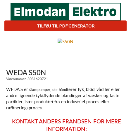
TILFØJ TIL PDF GENERATOR
WEDA S50N
Varenummer:
3081620721
WEDA S er s
,
terer tyk, blød, våd ler eller
lampumper
der hånd
andre lignende tyktflydende blandinger af væsker og faste
partikler, især produktet fra en industriel proces eller
raffineringsproces.
KONTAKT ANDERS FRANDSEN FOR MERE
INFORMATION: