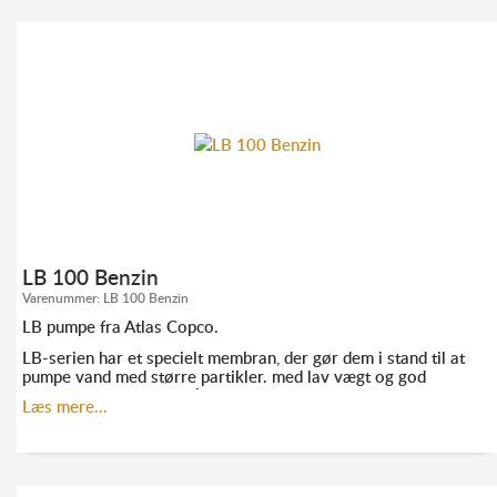
KONTAKT ANDERS FRANDSEN FOR MERE
INFORMATION:
TLF. 52 10 21 10
AF@ELMODAN.DK
LB 100 Benzin
Varenummer:
LB 100 Benzin
LB pumpe fra Atlas Copco.
LB-serien har et specielt membran, der gør dem i stand til at
pumpe vand med større partikler. med lav vægt og god
ydeevne er de ideelle på steder, hvor det er svært at komme
Læs mere...
til.
KONTAKT ANDERS FRANDSEN FOR MERE