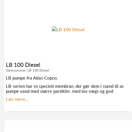
INFORMATION:
TLF. 52 10 21 10
AF@ELMODAN.DK
LB 100 Diesel
Varenummer:
LB 100 Diesel
LB pumpe fra Atlas Copco.
LB-serien har et specielt membran, der gør dem i stand til at
pumpe vand med større partikler. med lav vægt og god
ydeevne er de ideelle på steder, hvor det er svært at komme
Læs mere...
til.
KONTAKT ANDERS FRANDSEN FOR MERE
INFORMATION: