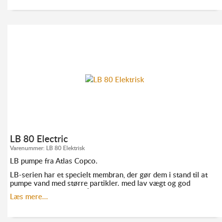
KONTAKT ANDERS FRANDSEN FOR MERE
INFORMATION:
TLF. 52 10 21 10
AF@ELMODAN.DK
LB 80 Electric
Varenummer:
LB 80 Elektrisk
LB pumpe fra Atlas Copco.
LB-serien har et specielt membran, der gør dem i stand til at
pumpe vand med større partikler. med lav vægt og god
ydeevne er de ideelle på steder, hvor det er svært at komme
Læs mere...
til.