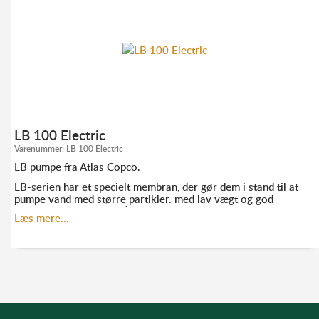
TLF. 52 10 21 10
AF@ELMODAN.DK
LB 100 Electric
Varenummer:
LB 100 Electric
LB pumpe fra Atlas Copco.
LB-serien har et specielt membran, der gør dem i stand til at
pumpe vand med større partikler. med lav vægt og god
ydeevne er de ideelle på steder, hvor det er svært at komme
Læs mere...
til.
KONTAKT ANDERS FRANDSEN FOR MERE
INFORMATION: