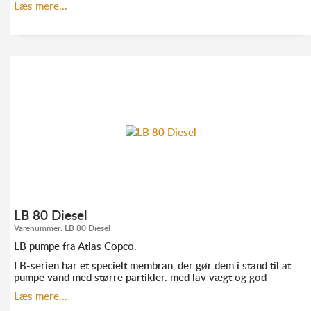
Læs mere...
til.
KONTAKT ANDERS FRANDSEN FOR MERE
INFORMATION:
TLF. 52 10 21 10
AF@ELMODAN.DK
LB 80 Diesel
Varenummer:
LB 80 Diesel
LB pumpe fra Atlas Copco.
LB-serien har et specielt membran, der gør dem i stand til at
pumpe vand med større partikler. med lav vægt og god
ydeevne er de ideelle på steder, hvor det er svært at komme
Læs mere...
til.