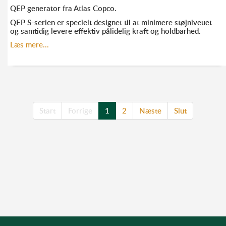
QEP generator fra Atlas Copco.
QEP S-serien er specielt designet til at minimere støjniveuet
og samtidig levere effektiv pålidelig kraft og holdbarhed.
Læs mere...
KONTAKT ANDERS FRANDSEN FOR MERE
INFORMATION:
Start
Forrige
1
2
Næste
Slut
TLF. 52 10 21 10
AF@ELMODAN.DK