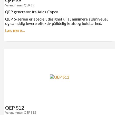
QEP S9
Varenummer:
QEP S9
QEP generator fra Atlas Copco.
QEP S-serien er specielt designet til at minimere støjniveuet
og samtidig levere effektiv pålidelig kraft og holdbarhed.
Læs mere...
KONTAKT ANDERS FRANDSEN FOR MERE
INFORMATION:
TLF. 52 10 21 10
AF@ELMODAN.DK
QEP S12
Varenummer:
QEP S12