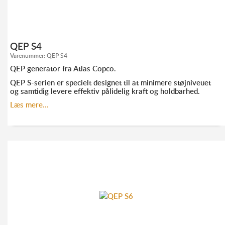
QEP S4
Varenummer:
QEP S4
QEP generator fra Atlas Copco.
QEP S-serien er specielt designet til at minimere støjniveuet
og samtidig levere effektiv pålidelig kraft og holdbarhed.
Læs mere...
KONTAKT ANDERS FRANDSEN FOR MERE
INFORMATION:
TLF. 52 10 21 10
AF@ELMODAN.DK