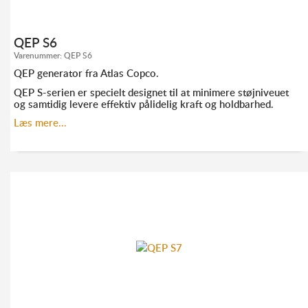
QEP S6
Varenummer:
QEP S6
QEP generator fra Atlas Copco.
QEP S-serien er specielt designet til at minimere støjniveuet
og samtidig levere effektiv pålidelig kraft og holdbarhed.
Læs mere...
KONTAKT ANDERS FRANDSEN FOR MERE
INFORMATION:
TLF. 52 10 21 10
AF@ELMODAN.DK