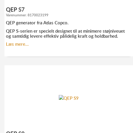
QEP S7
Varenummer:
8170023199
QEP generator fra Atlas Copco.
QEP S-serien er specielt designet til at minimere støjniveuet
og samtidig levere effektiv pålidelig kraft og holdbarhed.
Læs mere...
KONTAKT ANDERS FRANDSEN FOR MERE
INFORMATION:
TLF. 52 10 21 10
AF@ELMODAN.DK