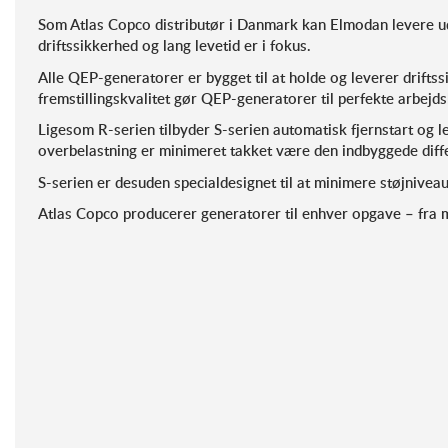
Som Atlas Copco distributør i Danmark kan Elmodan levere udv
driftssikkerhed og lang levetid er i fokus.
Alle QEP-generatorer er bygget til at holde og leverer drifts
fremstillingskvalitet gør QEP-generatorer til perfekte arbejd
Ligesom R-serien tilbyder S-serien automatisk fjernstart og le
overbelastning er minimeret takket være den indbyggede diffe
S-serien er desuden specialdesignet til at minimere støjnivea
Atlas Copco producerer generatorer til enhver opgave – fra