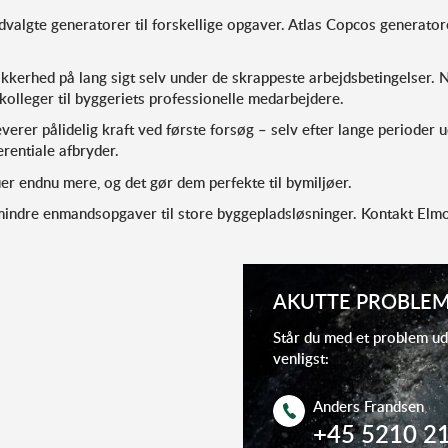
algte generatorer til forskellige opgaver. Atlas Copcos generatorer
sikkerhed på lang sigt selv under de skrappeste arbejdsbetingelser
skolleger til byggeriets professionelle medarbejdere.
verer pålidelig kraft ved første forsøg – selv efter lange perioder 
rentiale afbryder.
uer endnu mere, og det gør dem perfekte til bymiljøer.
 mindre enmandsopgaver til store byggepladsløsninger. Kontakt Elm
AKUTTE PROBLEM
Står du med et problem ud
venligst:
Anders Frandsen
+45 5210 2