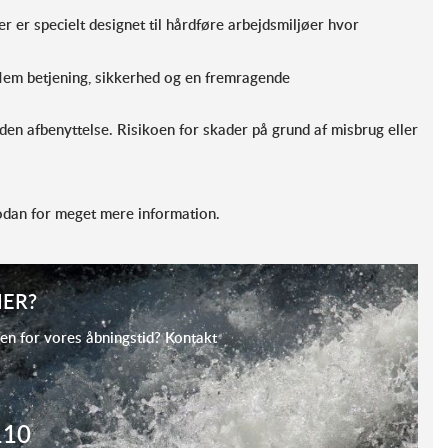
 er specielt designet til hårdføre arbejdsmiljøer hvor
. Nem betjening, sikkerhed og en fremragende
uden afbenyttelse. Risikoen for skader på grund af misbrug eller
odan for meget mere information.
ER?
en for vores åbningstid? Kontakt
110