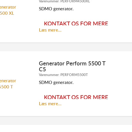
Varenummer:
PERFORM4500XL
TLF. 70 23 20 07
INFO@ELMODAN.DK
SDMO generator.
Se SDMO hovedkatalog
her
KONTAKT OS FOR MERE
Læs mere...
INFORMATION:
Generator Perform 5500 T
C5
Varenummer:
PERFORM5500T
TLF. 70 23 20 07
INFO@ELMODAN.DK
SDMO generator.
Se SDMO hovedkatalog
her
KONTAKT OS FOR MERE
Læs mere...
INFORMATION: