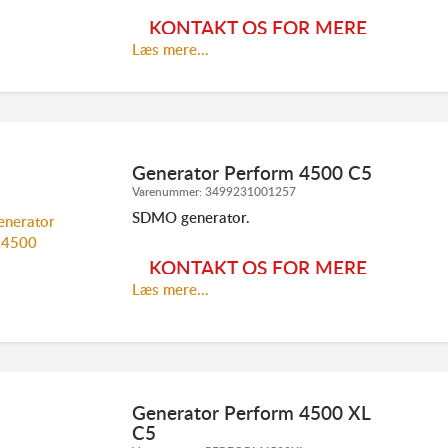
Se SDMO hovedkatalog
her
KONTAKT OS FOR MERE
Læs mere...
INFORMATION:
Generator Perform 4500 C5
Varenummer:
3499231001257
SDMO generator.
TLF. 70 23 20 07
INFO@ELMODAN.DK
KONTAKT OS FOR MERE
Se SDMO hovedkatalog
her
Læs mere...
INFORMATION:
Generator Perform 4500 XL
C5