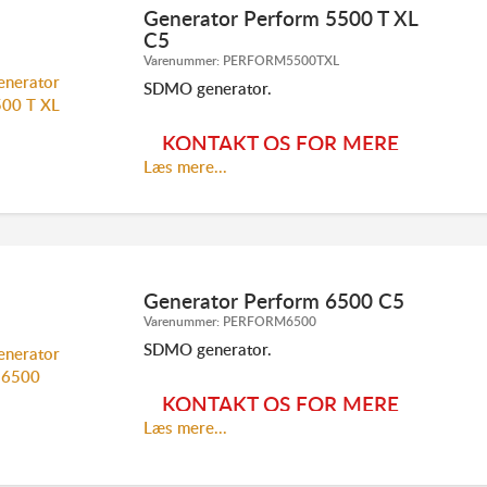
Generator Perform 5500 T XL
C5
Varenummer:
PERFORM5500TXL
TLF. 70 23 20 07
INFO@ELMODAN.DK
SDMO generator.
Se SDMO hovedkatalog
her
KONTAKT OS FOR MERE
Læs mere...
INFORMATION:
Generator Perform 6500 C5
Varenummer:
PERFORM6500
SDMO generator.
TLF. 70 23 20 07
INFO@ELMODAN.DK
KONTAKT OS FOR MERE
Se SDMO hovedkatalog
her
Læs mere...
INFORMATION: