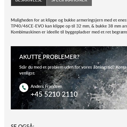
Muligheden for at klippe og bukke armeringsjern med et enes
TP40/46CE-EVO kan klippe op til 32 mm, & bukke 38 mm arm
Kombimaskinen er ideelle til byggepladser med et ret begræn
AKUTTE PROBLEMER?
Står du med et problem uden for vores åbningstid? Konta
venligst:
Anders Frandsen
+45 5210 2110
SE OGSÅ: