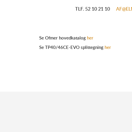
TLF. 52
10 21 10
AF@EL
Se Ofmer hovedkatalog
her
Se TP40/46CE-EVO splittegning
her