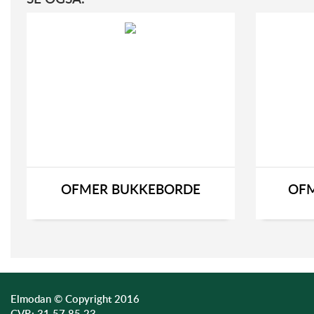
OFMER BUKKEBORDE
OFM
Elmodan © Copyright 2016
CVR: 31 57 85 23