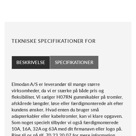
TEKNISKE SPECIFIKATIONER FOR
BESKRIVELSE
SPECIFIKATIONER
Elmodan A/S er leverandør til mange større
virksomheder, da vi er stærke på både pris og
fleksibilitet. Vi sælger H07RN gummikabler på tromler,
afskårede længder, løse eller færdigmonterede alt efter
kundens ønsker. Hvad enten du bruger små
adapterkabler eller kabeltromler, kan vi klare opgaven.
Som noget specielt tilbyder vi også færdigmonterede
10A, 16A, 32A og 63A med dit firmanavn eller logo på.
Ring til os på tlf. 70 23 20 07 for mere information.