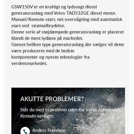
GSW150V er en kraftigt og lydsvagt diesel
generatoranlæg med Volvo TAD532GE diesel motor.
Manuel/Remote-start, net overvågning med automatisk
start ved strømafbrydelse.
Denne serie af støjdæmpede generatoranlæg er placeret
blandt de mest lydløse på markedet.
Uanset hvilken type generatoranlæg der vælges vil dette
være produceret med de bedste
komponenter og nyeste teknologier fra
verdensmarkedet.
AKUTTE PROBLEMER?
Står du med et problem uden for vores åbningstid?
Kontakt venligst:
Anders Frandsen