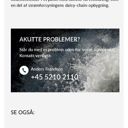
en del af strømforsyningens daisy-chain-opbygning.
AKUTTE PROBLEMER?
Står du med et problem uden for vores åbningstid?
Kontakt venligst:
Anders Frandsen
+45 5210 2110
SE OGSÅ: