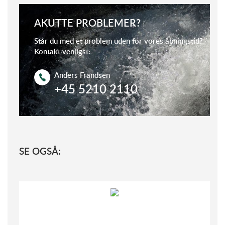
AKUTTE PROBLEMER?
Står du med et problem uden for vores åbningstid?
Kontakt venligst:
Anders Frandsen
+45 5210 2110
SE OGSÅ: